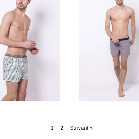
Prix
Prix
régulier
régulier
1
2
Suivant »