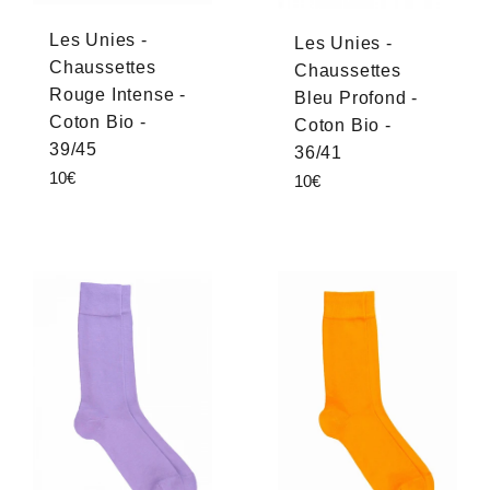
Les Unies -
Les Unies -
Chaussettes
Chaussettes
Rouge Intense -
Bleu Profond -
Coton Bio -
Coton Bio -
39/45
36/41
Prix
10€
Prix
10€
régulier
régulier