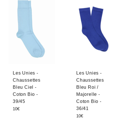
Les Unies -
Les Unies -
Chaussettes
Chaussettes
Bleu Ciel -
Bleu Roi /
Coton Bio -
Majorelle -
39/45
Coton Bio -
Prix
36/41
10€
régulier
Prix
10€
régulier