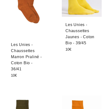
Les Unies -
Chaussettes
Jaunes - Coton
Bio - 39/45
Les Unies -
Prix
10€
Chaussettes
régulier
Marron Praliné -
Coton Bio -
36/41
Prix
10€
régulier