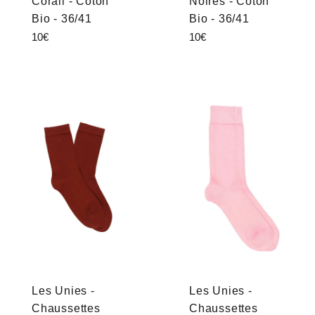
Corail - Coton
Noires - Coton
Bio - 36/41
Bio - 36/41
Prix
Prix
10€
10€
régulier
régulier
Les Unies -
Les Unies -
Chaussettes
Chaussettes