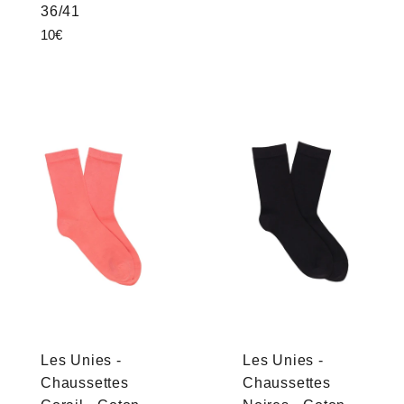
36/41
Prix
10€
régulier
Les Unies -
Les Unies -
Chaussettes
Chaussettes