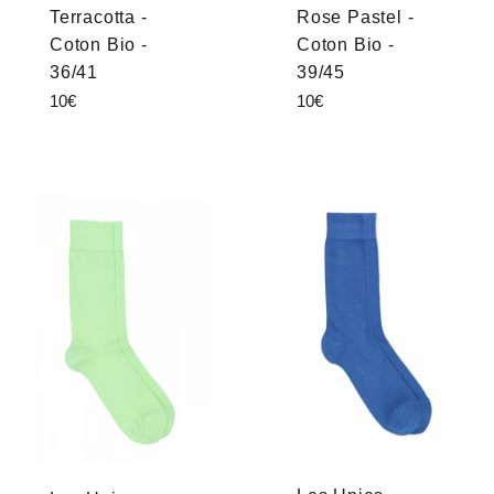
Terracotta -
Rose Pastel -
Coton Bio -
Coton Bio -
36/41
39/45
Prix
Prix
10€
10€
régulier
régulier