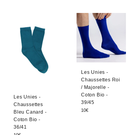
Les Unies -
Chaussettes Roi
/ Majorelle -
Coton Bio -
Les Unies -
39/45
Chaussettes
Prix
10€
Bleu Canard -
régulier
Coton Bio -
36/41
Prix
10€