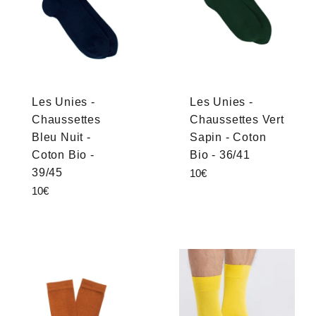
Les Unies -
Les Unies -
Chaussettes
Chaussettes Vert
Bleu Nuit -
Sapin - Coton
Coton Bio -
Bio - 36/41
39/45
Prix
10€
régulier
Prix
10€
régulier