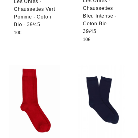
Les Unies -
Les Unies -
Chaussettes
Chaussettes Vert
Bleu Intense -
Pomme - Coton
Coton Bio -
Bio - 39/45
39/45
Prix
10€
Prix
10€
régulier
régulier