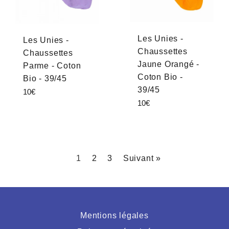
Les Unies -
Les Unies -
Chaussettes
Chaussettes
Jaune Orangé -
Parme - Coton
Coton Bio -
Bio - 39/45
39/45
Prix
10€
Prix
10€
régulier
régulier
1
2
3
Suivant »
Mentions légales