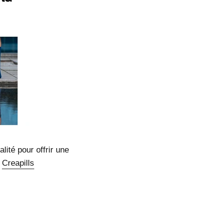
lité pour offrir une
r
Creapills