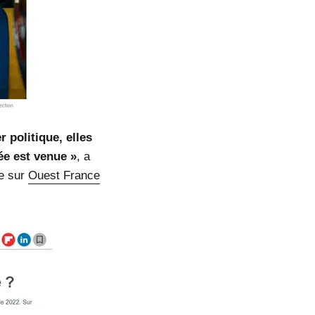
 politique, elles
dée est venue »
, a
le sur
Ouest France