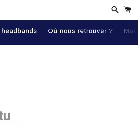
Recherc
P
 headbands
Où nous retrouver ?
Made