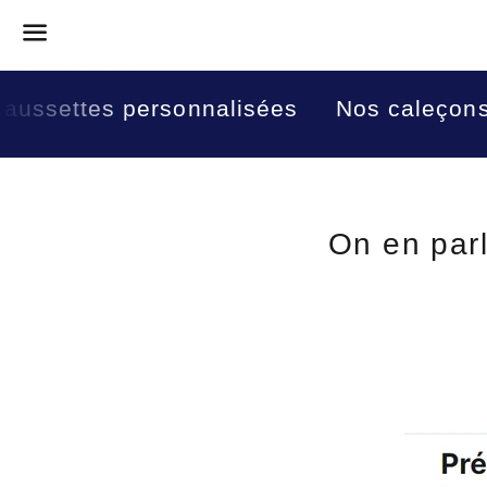
Menu
haussettes personnalisées
Nos caleçon
On en par