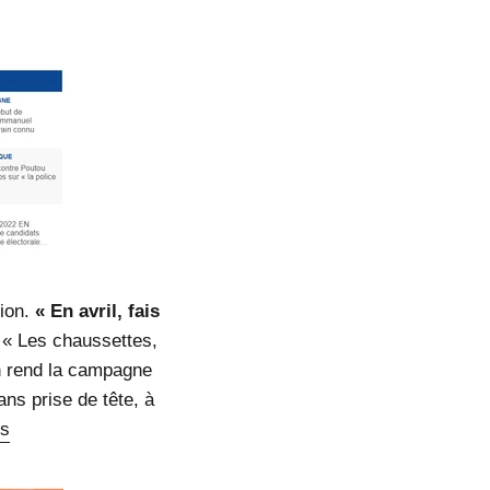
tion.
« En avril, fais
e. « Les chaussettes,
on rend la campagne
ans prise de tête, à
es