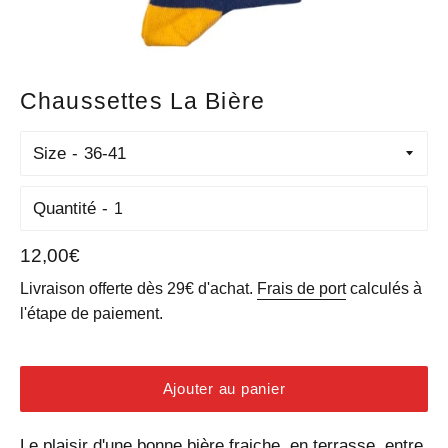
Chaussettes La Bière
Size
Quantité
Prix
12,00€
régulier
Livraison offerte dès 29€ d'achat.
Frais de port
calculés à
l'étape de paiement.
Ajouter au panier
Le plaisir d'une bonne bière fraiche, en terrasse, entre