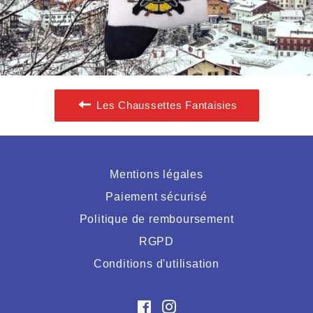
Les Chaussettes Fantaisies
Mentions légales
Paiement sécurisé
Politique de remboursement
RGPD
Conditions d'utilisation
Facebook
Instagram