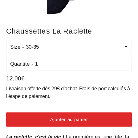
Chaussettes La Raclette
Size
Quantité
Prix
12,00€
régulier
Livraison offerte dès 29€ d'achat.
Frais de port
calculés à
l'étape de paiement.
Ajouter au panier
La raclette, c'est la vie !
La première est une fête, la