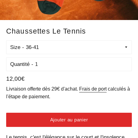
Chaussettes Le Tennis
Size
Quantité
Prix
12,00€
régulier
Livraison offerte dès 29€ d'achat.
Frais de port
calculés à
l'étape de paiement.
Ajouter au panier
Le tennis, c'est l'élégance sur le court et l'insolence