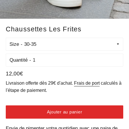
Chaussettes Les Frites
Size
Quantité
Prix
12,00€
régulier
Livraison offerte dès 29€ d'achat.
Frais de port
calculés à
l'étape de paiement.
Ajouter au panier
Envie de pimenter votre quotidien avec une paire de