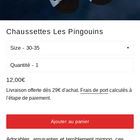
Chaussettes Les Pingouins
Size
Quantité
Prix
12,00€
régulier
Livraison offerte dès 29€ d'achat.
Frais de port
calculés à
l'étape de paiement.
Ajouter au panier
Adorables, amusantes et terriblement mignon, ces