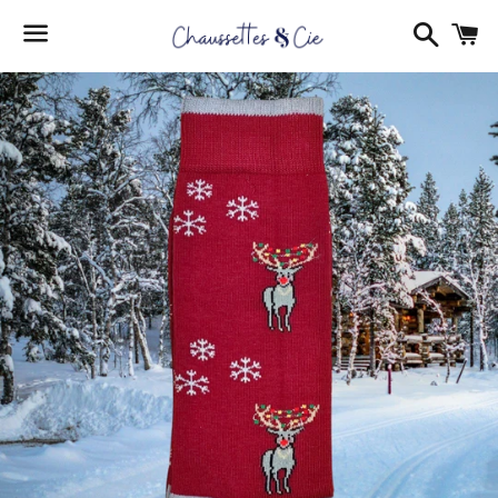
Reche
P
Menu