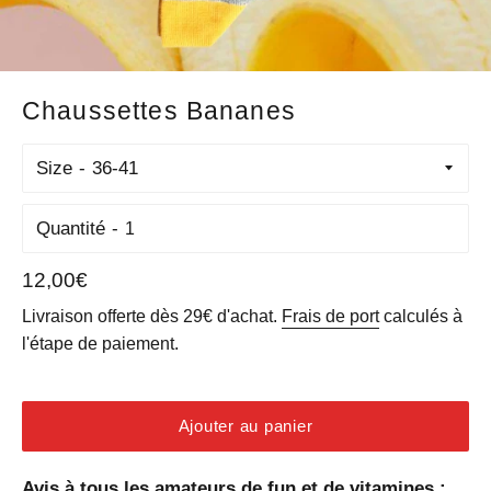
Chaussettes Bananes
Size
Quantité
Prix
12,00€
régulier
Livraison offerte dès 29€ d'achat.
Frais de port
calculés à
l'étape de paiement.
Ajouter au panier
Avis à tous les amateurs de fun et de vitamines :