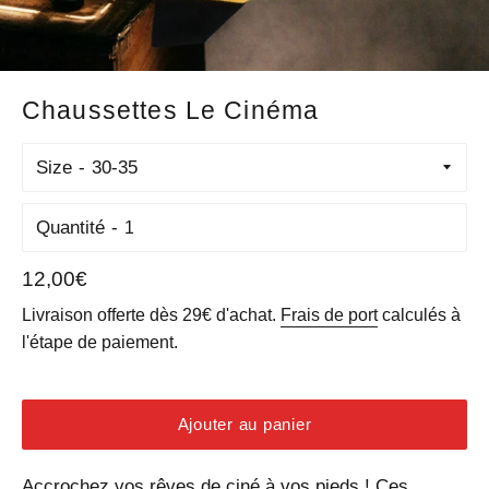
Chaussettes Le Cinéma
Size
Quantité
Prix
12,00€
régulier
Livraison offerte dès 29€ d'achat.
Frais de port
calculés à
l'étape de paiement.
Ajouter au panier
Accrochez vos rêves de ciné à vos pieds ! Ces