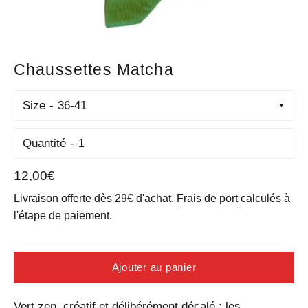
Chaussettes Matcha
Size
Quantité
Prix
12,00€
régulier
Livraison offerte dès 29€ d'achat.
Frais de port
calculés à
l'étape de paiement.
Ajouter au panier
Vert zen, créatif et délibérément décalé : les