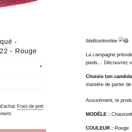
qué -
#éditionlimitée
22 - Rouge
La campagne présiden
pieds… Découvrez vi
Choisis ton candida
manière de parler de 
Assurément, le produ
 d'achat.
Frais de port
ement.
MOD
È
LE :
Chausse
COULEUR :
Rouge