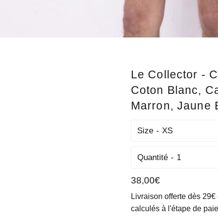
Le Collector - 
Coton Blanc, Ca
Marron, Jaune E
Size
Quantité
Prix
38,00€
régulier
Livraison offerte dès 29€
calculés à l'étape de pai