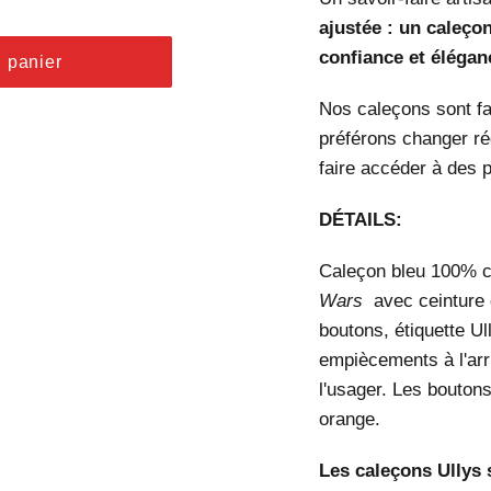
ajustée : un caleço
confiance et élégan
u panier
Nos caleçons sont fa
préférons changer ré
faire accéder à des 
DÉTAILS:
Caleçon bleu 100% co
Wars
avec ceinture d
boutons, étiquette Ul
empiècements à l'arr
l'usager. Les boutons
orange.
Les caleçons Ullys s