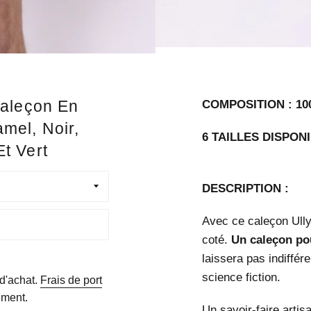
Caleçon En
COMPOSITION : 10
mel, Noir,
6 TAILLES DISPONI
t Vert
DESCRIPTION :
Avec ce caleçon Ullys
coté.
Un caleçon po
laissera pas indiffér
science fiction.
 d'achat.
Frais de port
ement.
Un savoir-faire artisa