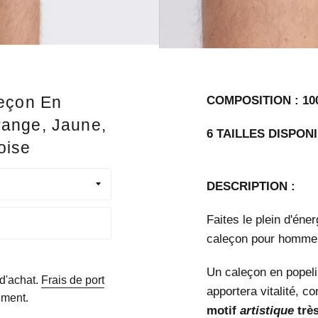
leçon En
COMPOSITION : 10
range, Jaune,
6 TAILLES DISPONI
oise
DESCRIPTION :
Faites le plein d'éne
caleçon pour homme
Un caleçon en popeli
 d'achat.
Frais de port
apportera vitalité, c
ement.
motif
artistique
très