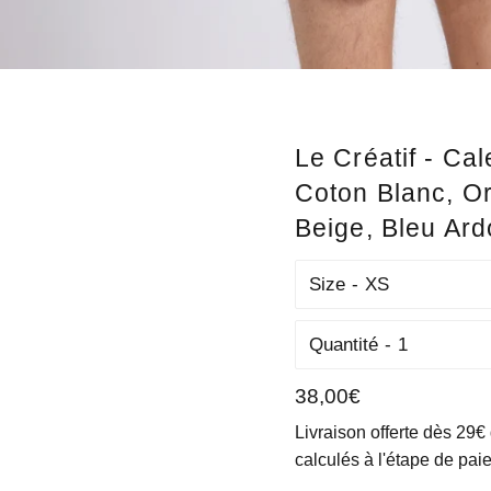
Le Créatif - Ca
Coton Blanc, O
Beige, Bleu Ard
Size
Quantité
Prix
38,00€
régulier
Livraison offerte dès 29€
calculés à l'étape de pai