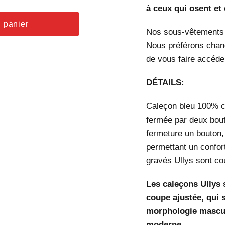
à ceux qui osent et 
u panier
Nos sous-vêtements s
Nous préférons chang
de vous faire accéde
DÉTAILS:
Caleçon bleu 100% co
fermée par deux bouto
fermeture un bouton,
permettant un confor
gravés Ullys sont co
Les caleçons Ullys s
coupe ajustée, qui 
morphologie mascul
moderne.