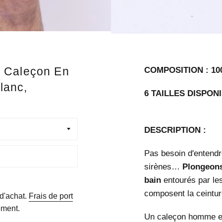
- Caleçon En
COMPOSITION : 10
lanc,
6 TAILLES DISPONI
DESCRIPTION :
Pas besoin d'entendre
sirènes…
Plongeons
bain
entourés par le
composent la ceintu
 d'achat.
Frais de port
ement.
Un caleçon homme en