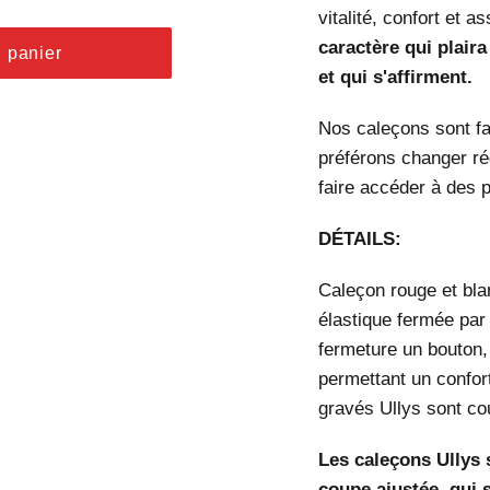
vitalité, confort et a
caractère qui plair
u panier
et qui s'affirment.
Nos caleçons sont fa
préférons changer ré
faire accéder à des 
DÉTAILS:
Caleçon rouge et bla
élastique fermée par 
fermeture un bouton,
permettant un confor
gravés Ullys sont co
Les caleçons Ullys s
coupe ajustée, qui 