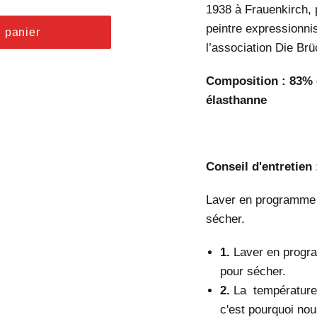
1938
à Frauenkirch, 
peintre expressionni
u panier
l’association Die Brü
Composition : 83% 
élasthanne
Conseil d'entretien
Laver en programme d
sécher.
1.
Laver en progra
pour sécher.
2.
La
température 
c'est pourquoi n