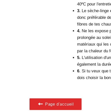
40ºC pour l'entret
3.
L
e sèche-linge e
donc préférable de 
fibres de tes chau
4.
N
e les expose 
prolongée au solei
matériaux qui le
par la chaleur du 
5.
L
'utilisation d'
également la duré
6
. Si tu veux que
dois choisir la bon
Page d'accueil