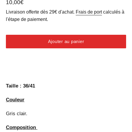
Prix
10,00€
régulier
Livraison offerte dès 29€ d'achat.
Frais de port
calculés à
l'étape de paiement.
Ajouter au panier
Taille : 36/41
Couleur
Gris clair.
Composition