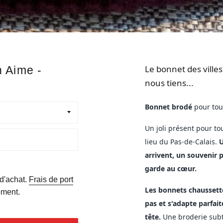
Le bonnet des ville
n Aime -
nous tiens...
Bonnet brodé
pour tous
Un joli présent pour tou
lieu du Pas-de-Calais.
U
arrivent, un souvenir p
garde au
cœur
.
 d'achat.
Frais de port
Les bonnets chaussett
ement.
pas et s'adapte parfa
tête.
Une broderie subt