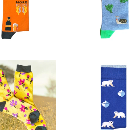
Prix
Prix
régulier
régulier
Prix
Prix
régulier
régulier