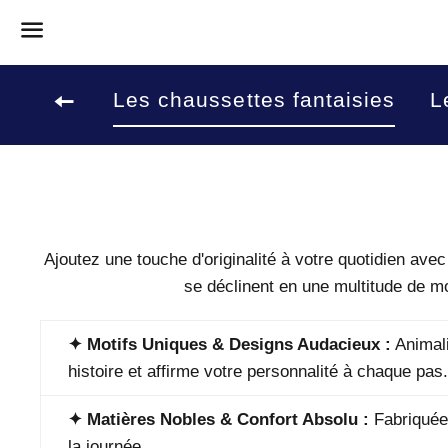
Menu
Les chaussettes fantaisies
L
Retour à la navigation sur le site
Ajoutez une touche d'originalité à votre quotidien avec
se déclinent en une multitude de m
✦ Motifs Uniques & Designs Audacieux :
Animali
histoire et affirme votre personnalité à chaque pas.
✦ Matières Nobles & Confort Absolu :
Fabriquées
la journée.