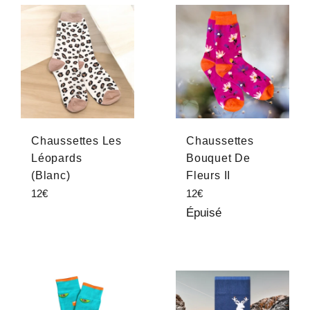
Chaussettes Les
Chaussettes
Léopards
Bouquet De
(Blanc)
Fleurs II
Prix
Prix
12€
12€
régulier
régulier
Épuisé