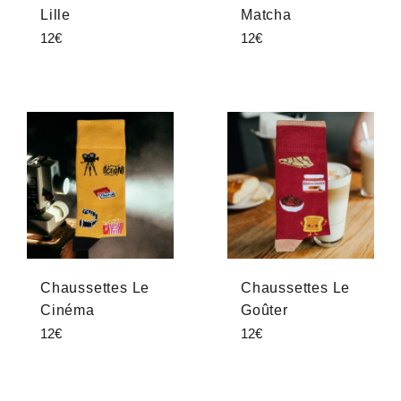
Lille
Matcha
Prix
Prix
12€
12€
régulier
régulier
Chaussettes Le
Chaussettes Le
Cinéma
Goûter
Prix
Prix
12€
12€
régulier
régulier