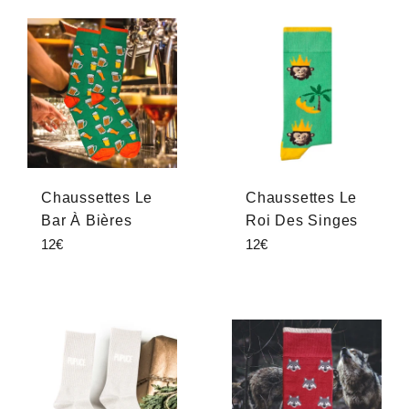
Chaussettes Le
Chaussettes Le
Bar À Bières
Roi Des Singes
Prix
Prix
12€
12€
régulier
régulier