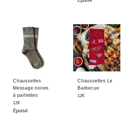
Épuisé
Chaussettes
Chaussettes Le
Message noires
Barbecue
à paillettes
Prix
12€
régulier
Prix
12€
régulier
Épuisé