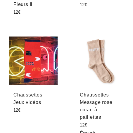
Fleurs III
Prix
12€
régulier
Prix
12€
régulier
Chaussettes
Chaussettes
Jeux vidéos
Message rose
Prix
corail à
12€
régulier
paillettes
Prix
12€
régulier