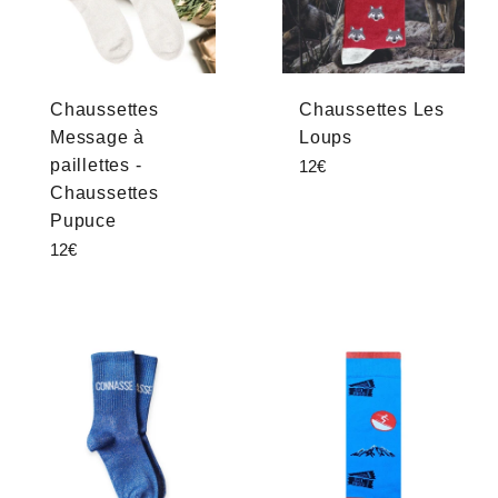
Chaussettes
Chaussettes Les
Message à
Loups
paillettes -
Prix
12€
régulier
Chaussettes
Pupuce
Prix
12€
régulier