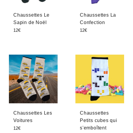
Chaussettes Le
Chaussettes La
Sapin de Noël
Confection
Prix
Prix
12€
12€
régulier
régulier
Chaussettes Les
Chaussettes
Voitures
Petits cubes qui
Prix
s'emboîtent
12€