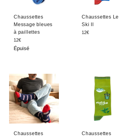
Chaussettes
Chaussettes Le
Message bleues
Ski II
à paillettes
Prix
12€
régulier
Prix
12€
régulier
Épuisé
Chaussettes
Chaussettes