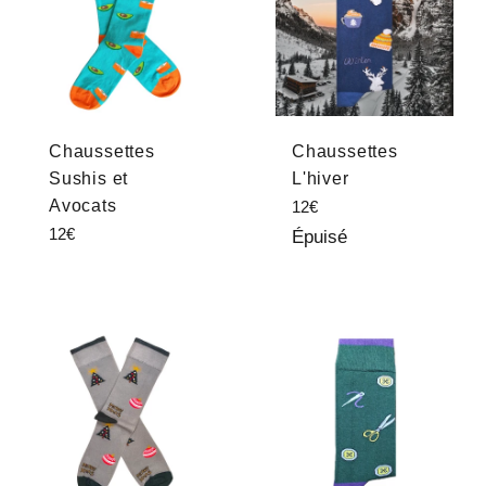
Chaussettes
Chaussettes
Sushis et
L'hiver
Avocats
Prix
12€
régulier
Prix
12€
Épuisé
régulier