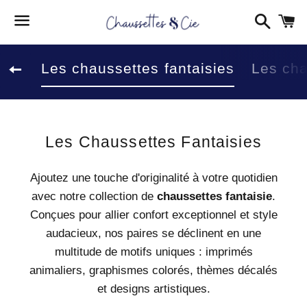
Reche
P
Menu
Les chaussettes fantaisies
Les cha
Retour à la navigation sur le site
Collection:
Les Chaussettes Fantaisies
Ajoutez une touche d'originalité à votre quotidien
avec notre collection de
chaussettes fantaisie
.
Conçues pour allier confort exceptionnel et style
audacieux, nos paires se déclinent en une
multitude de motifs uniques : imprimés
animaliers, graphismes colorés, thèmes décalés
et designs artistiques.